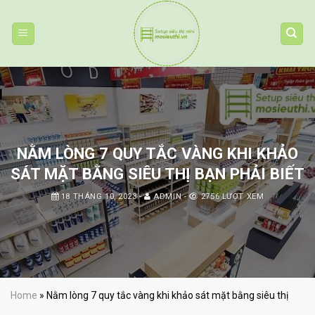
Skip
to
content
NẰM LÒNG 7 QUY TẮC VÀNG KHI KHẢO
SÁT MẶT BẰNG SIÊU THỊ BẠN PHẢI BIẾT
18 THÁNG 10, 2023
-
ADMIN
-
2756 LƯỢT XEM
Home
»
Nằm lòng 7 quy tắc vàng khi khảo sát mặt bằng siêu thị