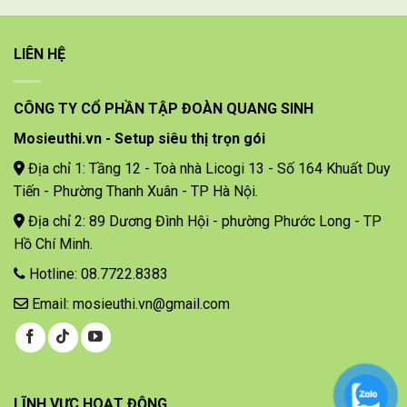
LIÊN HỆ
CÔNG TY CỔ PHẦN TẬP ĐOÀN QUANG SINH
Mosieuthi.vn - Setup siêu thị trọn gói
Địa chỉ 1: Tầng 12 - Toà nhà Licogi 13 - Số 164 Khuất Duy
Tiến - Phường Thanh Xuân - TP Hà Nội.
Địa chỉ 2: 89 Dương Đình Hội - phường Phước Long - TP
Hồ Chí Minh.
Hotline: 08.7722.8383
Email: mosieuthi.vn@gmail.com
LĨNH VỰC HOẠT ĐỘNG