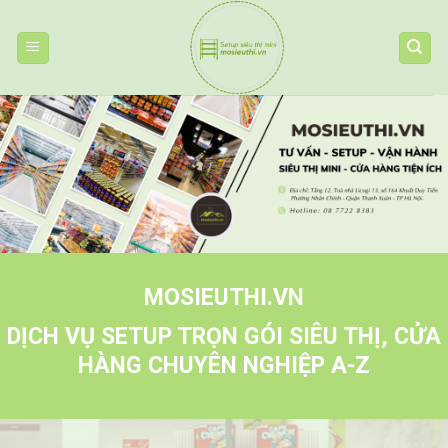
Skip
to
content
MOSIEUTHI.VN
DỊCH VỤ SETUP TRỌN GÓI SIÊU THỊ, CỬA
HÀNG CHUYÊN NGHIỆP A-Z