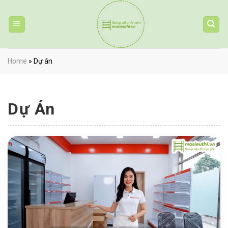
Skip
to
content
Home
»
Dự án
Dự Án