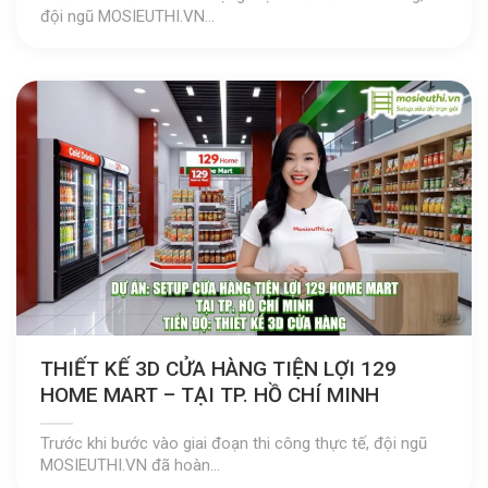
đội ngũ MOSIEUTHI.VN...
THIẾT KẾ 3D CỬA HÀNG TIỆN LỢI 129
HOME MART – TẠI TP. HỒ CHÍ MINH
Trước khi bước vào giai đoạn thi công thực tế, đội ngũ
MOSIEUTHI.VN đã hoàn...