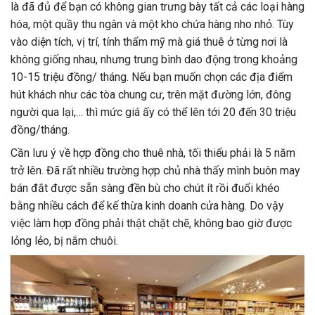
là đã đủ để bạn có không gian trưng bày tất cả các loại hàng
hóa, một quầy thu ngân và một kho chứa hàng nho nhỏ. Tùy
vào diện tích, vị trí, tính thẩm mỹ mà giá thuê ở từng nơi là
không giống nhau, nhưng trung bình dao động trong khoảng
10-15 triệu đồng/ tháng. Nếu bạn muốn chọn các địa điểm
hút khách như các tòa chung cư, trên mặt đường lớn, đông
người qua lại,… thì mức giá ấy có thể lên tới 20 đến 30 triệu
đồng/tháng.
Cần lưu ý về hợp đồng cho thuê nhà, tối thiểu phải là 5 năm
trở lên. Đã rất nhiều trường hợp chủ nhà thấy mình buôn may
bán đắt được sẵn sàng đền bù cho chút ít rồi đuổi khéo
bằng nhiều cách để kế thừa kinh doanh cửa hàng. Do vậy
việc làm hợp đồng phải thật chặt chẽ, không bao giờ được
lỏng lẻo, bị nắm chuôi.