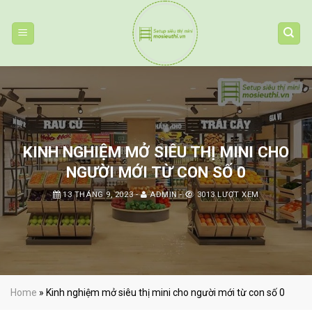
Skip
to
content
KINH NGHIỆM MỞ SIÊU THỊ MINI CHO
NGƯỜI MỚI TỪ CON SỐ 0
13 THÁNG 9, 2023
-
ADMIN
-
3013 LƯỢT XEM
Home
»
Kinh nghiệm mở siêu thị mini cho người mới từ con số 0