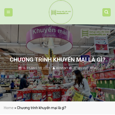
Skip
to
content
CHƯƠNG TRÌNH KHUYẾN MẠI LÀ GÌ?
16 THÁNG 10, 2023
-
ADMIN
-
2737 LƯỢT XEM
Home
»
Chương trình khuyến mại là gì?