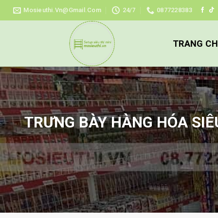
Skip
Mosieuthi.vn@gmail.com
24/7
0877228383
to
content
TRANG C
TRƯNG BÀY HÀNG HÓA SIÊU