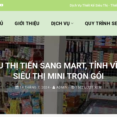
Dịch Vụ Thiết Kế Siêu Thị - Th
HỦ
GIỚI THIỆU
DỊCH VỤ
QUY TRÌNH S
 THỊ TIẾN SANG MART, TỈNH V
SIÊU THỊ MINI TRỌN GÓI
14 THÁNG 7, 2024
-
ADMIN
-
1562 LƯỢT XEM