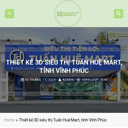
Skip
to
content
THIẾT KẾ 3D SIÊU THỊ TUẤN HUỆ MART,
TỈNH VĨNH PHÚC
16 THÁNG 11, 2024
-
ADMIN
-
1099 LƯỢT XEM
Home
»
Thiết kế 3D siêu thị Tuấn Huệ Mart, tỉnh Vĩnh Phúc