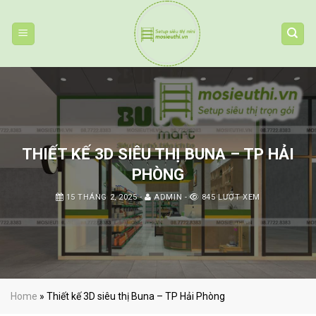
Skip
to
content
THIẾT KẾ 3D SIÊU THỊ BUNA – TP HẢI
PHÒNG
15 THÁNG 2, 2025
-
ADMIN
-
845 LƯỢT XEM
Home
»
Thiết kế 3D siêu thị Buna – TP Hải Phòng