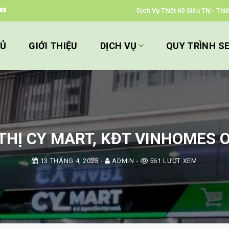
Dịch Vụ Thiết Kế Siêu Thị - Th
HỦ
GIỚI THIỆU
DỊCH VỤ
QUY TRÌNH S
 THỊ CY MART, KĐT VINHOMES 
13 THÁNG 4, 2025
-
ADMIN
-
561 LƯỢT XEM