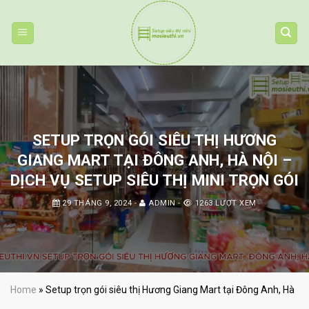
Skip
to
content
SETUP TRỌN GÓI SIÊU THỊ HƯƠNG
GIANG MART TẠI ĐÔNG ANH, HÀ NỘI –
DỊCH VỤ SETUP SIÊU THỊ MINI TRỌN GÓI
29 THÁNG 9, 2024
-
ADMIN
-
1263 LƯỢT XEM
Home
»
Setup trọn gói siêu thị Hương Giang Mart tại Đông Anh, Hà