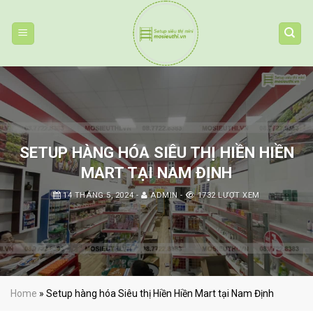
Skip
to
content
SETUP HÀNG HÓA SIÊU THỊ HIỀN HIỀN
MART TẠI NAM ĐỊNH
14 THÁNG 5, 2024
-
ADMIN
-
1732 LƯỢT XEM
Home
»
Setup hàng hóa Siêu thị Hiền Hiền Mart tại Nam Định