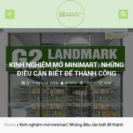
Skip
to
content
KINH NGHIỆM MỞ MINIMART: NHỮNG
ĐIỀU CẦN BIẾT ĐỂ THÀNH CÔNG
26 THÁNG 11, 2024
-
ADMIN
-
1327 LƯỢT XEM
Home
»
Kinh nghiệm mở minimart: Những điều cần biết để thành