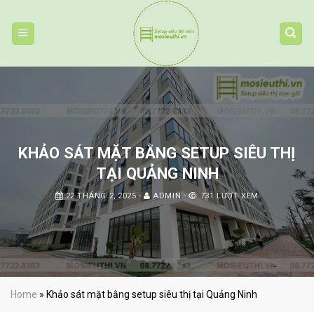
Skip
to
content
KHẢO SÁT MẶT BẰNG SETUP SIÊU THỊ
TẠI QUẢNG NINH
22 THÁNG 2, 2025
-
ADMIN
-
731 LƯỢT XEM
Home
»
Khảo sát mặt bằng setup siêu thị tại Quảng Ninh