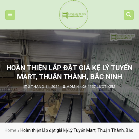
Skip
to
content
HOÀN THIỆN LẮP ĐẶT GIÁ KỆ LÝ TUYỂN
MART, THUẬN THÀNH, BẮC NINH
2 THÁNG 11, 2024
-
ADMIN
-
1137 LƯỢT XEM
Home
»
Hoàn thiện lắp đặt giá kệ Lý Tuyển Mart, Thuận Thành, Bắc