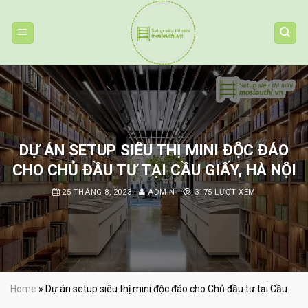
Skip
to
content
DỰ ÁN SETUP SIÊU THỊ MINI ĐỘC ĐÁO
CHO CHỦ ĐẦU TƯ TẠI CẦU GIẤY, HÀ NỘI
25 THÁNG 8, 2023
-
ADMIN
-
3175 LƯỢT XEM
Home
»
Dự án setup siêu thị mini độc đáo cho Chủ đầu tư tại Cầu