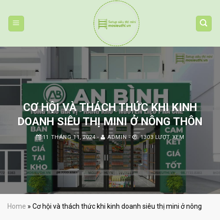
Skip
to
content
CƠ HỘI VÀ THÁCH THỨC KHI KINH
DOANH SIÊU THỊ MINI Ở NÔNG THÔN
11 THÁNG 11, 2024
-
ADMIN
-
1303 LƯỢT XEM
Home
»
Cơ hội và thách thức khi kinh doanh siêu thị mini ở nông