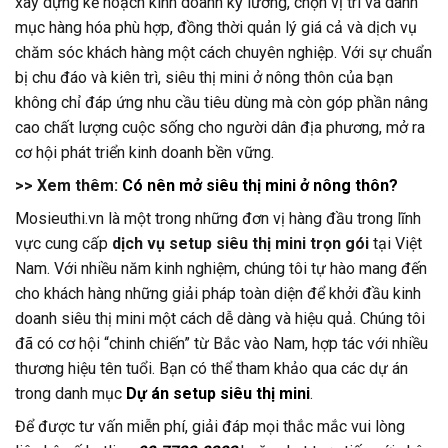
xây dựng kế hoạch kinh doanh kỹ lưỡng, chọn vị trí và danh
mục hàng hóa phù hợp, đồng thời quản lý giá cả và dịch vụ
chăm sóc khách hàng một cách chuyên nghiệp. Với sự chuẩn
bị chu đáo và kiên trì, siêu thị mini ở nông thôn của bạn
không chỉ đáp ứng nhu cầu tiêu dùng mà còn góp phần nâng
cao chất lượng cuộc sống cho người dân địa phương, mở ra
cơ hội phát triển kinh doanh bền vững.
>> Xem thêm:
Có nên mở siêu thị mini ở nông thôn?
Mosieuthi.vn là một trong những đơn vị hàng đầu trong lĩnh
vực cung cấp
dịch vụ setup siêu thị mini trọn gói
tại Việt
Nam. Với nhiều năm kinh nghiệm, chúng tôi tự hào mang đến
cho khách hàng những giải pháp toàn diện để khởi đầu kinh
doanh siêu thị mini một cách dễ dàng và hiệu quả. Chúng tôi
đã có cơ hội “chinh chiến” từ Bắc vào Nam, hợp tác với nhiều
thương hiệu tên tuổi. Bạn có thể tham khảo qua các dự án
trong danh mục
Dự án setup siêu thị mini
.
Để được tư vấn miễn phí, giải đáp mọi thắc mắc vui lòng