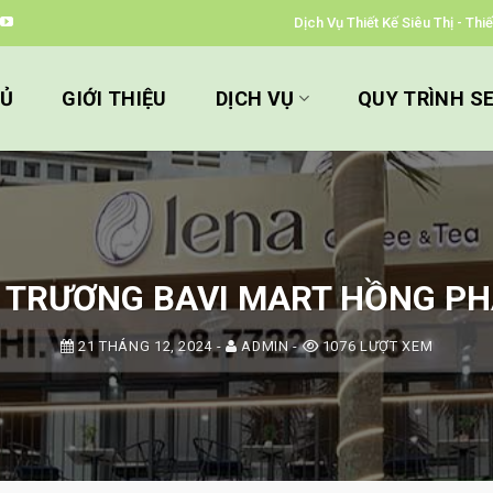
Dịch Vụ Thiết Kế Siêu Thị - Th
HỦ
GIỚI THIỆU
DỊCH VỤ
QUY TRÌNH S
TRƯƠNG BAVI MART HỒNG PHÁT
21 THÁNG 12, 2024
-
ADMIN
-
1076 LƯỢT XEM