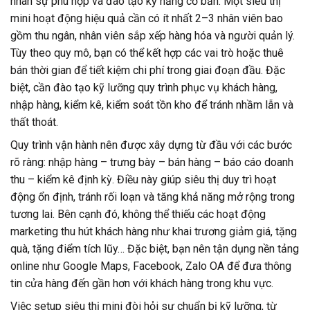
nhân sự phù hợp và đào tạo kỹ năng cơ bản. Một siêu thị
mini hoạt động hiệu quả cần có ít nhất 2–3 nhân viên bao
gồm thu ngân, nhân viên sắp xếp hàng hóa và người quản lý.
Tùy theo quy mô, bạn có thể kết hợp các vai trò hoặc thuê
bán thời gian để tiết kiệm chi phí trong giai đoạn đầu. Đặc
biệt, cần đào tạo kỹ lưỡng quy trình phục vụ khách hàng,
nhập hàng, kiểm kê, kiểm soát tồn kho để tránh nhầm lẫn và
thất thoát.
Quy trình vận hành nên được xây dựng từ đầu với các bước
rõ ràng: nhập hàng – trưng bày – bán hàng – báo cáo doanh
thu – kiểm kê định kỳ. Điều này giúp siêu thị duy trì hoạt
động ổn định, tránh rối loạn và tăng khả năng mở rộng trong
tương lai. Bên cạnh đó, không thể thiếu các hoạt động
marketing thu hút khách hàng như khai trương giảm giá, tặng
quà, tặng điểm tích lũy… Đặc biệt, bạn nên tận dụng nền tảng
online như Google Maps, Facebook, Zalo OA để đưa thông
tin cửa hàng đến gần hơn với khách hàng trong khu vực.
Việc setup siêu thị mini đòi hỏi sự chuẩn bị kỹ lưỡng, từ