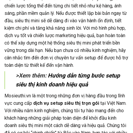
chiến lược tổng thể đến từng chi tiết nhỏ như kệ hàng, ánh
sáng, phần mềm quản lý. Nếu được thiết lập bài bản ngay từ
đầu, siêu thị mini sẽ dễ dàng đi vào vận hành ổn định, tiết
kiệm chi phí và tăng khả năng sinh lời. Với mô hình phù hợp,
dịch vụ tốt và chiến lược marketing hiệu quả, bạn hoàn toàn
có thể xây dựng một hệ thống siêu thị mini phát triển bền
vững trong dài hạn. Nếu bạn chưa có nhiều kinh nghiệm, hãy
cân nhắc tìm đến đơn vị chuyên tư vấn setup để được hỗ trợ
toàn diện từ thiết kế đến vận hành.
>Xem thêm:
Hướng dẫn từng bước setup
siêu thị kinh doanh hiệu quả
Mosieuthi.vn là một trong những đơn vị hàng đầu trong lĩnh
vực cung cấp
dịch vụ setup siêu thị trọn gói
tại Việt Nam.
Với nhiều năm kinh nghiệm, chúng tôi tự hào mang đến cho
khách hàng những giải pháp toàn diện để khởi đầu kinh
doanh siêu thị mini một cách dễ dàng và hiệu quả. Chúng tôi
đã có cơ hội “chinh chiến” từ Bắc vào Nam, hợp tác với nhiều