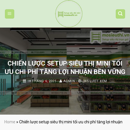
Skip
to
content
CHIẾN LƯỢC SETUP SIÊU THỊ MINI TỐI
ƯU CHI PHÍ TĂNG LỢI NHUẬN BỀN VỮNG
18 THÁNG 6, 2025
-
ADMIN
-
345 LƯỢT XEM
Home
»
Chiến lược setup siêu thị mini tối ưu chi phí tăng lợi nhuận