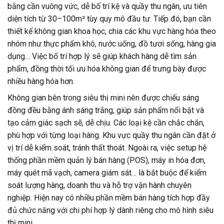
bằng cần vuông vức, dễ bố trí kệ và quầy thu ngân, ưu tiên
diện tích từ 30–100m² tùy quy mô đầu tư. Tiếp đó, bạn cần
thiết kế không gian khoa học, chia các khu vực hàng hóa theo
nhóm như thực phẩm khô, nước uống, đồ tươi sống, hàng gia
dụng… Việc bố trí hợp lý sẽ giúp khách hàng dễ tìm sản
phẩm, đồng thời tối ưu hóa không gian để trưng bày được
nhiều hàng hóa hơn.
Không gian bên trong siêu thị mini nên được chiếu sáng
đồng đều bằng ánh sáng trắng, giúp sản phẩm nổi bật và
tạo cảm giác sạch sẽ, dễ chịu. Các loại kệ cần chắc chắn,
phù hợp với từng loại hàng. Khu vực quầy thu ngân cần đặt ở
vị trí dễ kiểm soát, tránh thất thoát. Ngoài ra, việc setup hệ
thống phần mềm quản lý bán hàng (POS), máy in hóa đơn,
máy quét mã vạch, camera giám sát… là bắt buộc để kiểm
soát lượng hàng, doanh thu và hỗ trợ vận hành chuyên
nghiệp. Hiện nay có nhiều phần mềm bán hàng tích hợp đầy
đủ chức năng với chi phí hợp lý dành riêng cho mô hình siêu
thị mini.