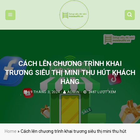
Skip
to
content
CÁCH LÊN CHƯƠNG TRÌNH KHAI
TRƯƠNG SIÊU THỊ MINI THU HÚT KHÁCH
HÀNG
19 THÁNG 3, 2024
-
ADMIN
-
2487 LƯỢT XEM
Home
»
Cách lên chương trình khai trương siêu thị mini thu hút