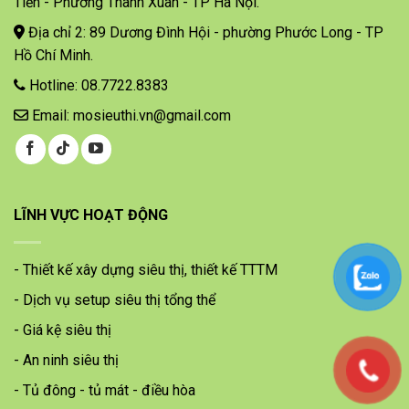
Tiến - Phường Thanh Xuân - TP Hà Nội.
Địa chỉ 2: 89 Dương Đình Hội - phường Phước Long - TP
Hồ Chí Minh.
Hotline: 08.7722.8383
Email: mosieuthi.vn@gmail.com
LĨNH VỰC HOẠT ĐỘNG
- Thiết kế xây dựng siêu thị, thiết kế TTTM
- Dịch vụ setup siêu thị tổng thể
- Giá kệ siêu thị
- An ninh siêu thị
- Tủ đông - tủ mát - điều hòa