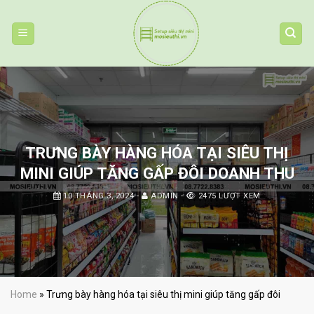
Skip
to
content
TRƯNG BÀY HÀNG HÓA TẠI SIÊU THỊ
MINI GIÚP TĂNG GẤP ĐÔI DOANH THU
10 THÁNG 3, 2024
-
ADMIN
-
2475 LƯỢT XEM
Home
»
Trưng bày hàng hóa tại siêu thị mini giúp tăng gấp đôi