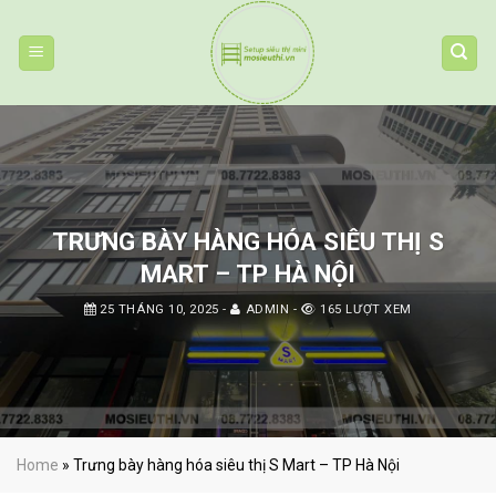
Skip
to
content
TRƯNG BÀY HÀNG HÓA SIÊU THỊ S
MART – TP HÀ NỘI
25 THÁNG 10, 2025
-
ADMIN
-
165 LƯỢT XEM
Home
»
Trưng bày hàng hóa siêu thị S Mart – TP Hà Nội