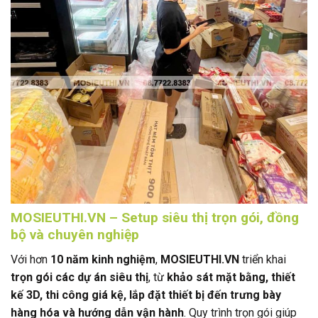
MOSIEUTHI.VN – Setup siêu thị trọn gói, đồng
bộ và chuyên nghiệp
Với hơn
10 năm kinh nghiệm
,
MOSIEUTHI.VN
triển khai
trọn gói các dự án siêu thị
, từ
khảo sát mặt bằng, thiết
kế 3D, thi công giá kệ, lắp đặt thiết bị đến trưng bày
hàng hóa và hướng dẫn vận hành
. Quy trình trọn gói giúp