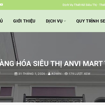
Dịch Vụ Thiết Kế Siêu Thị - Th
HỦ
GIỚI THIỆU
DỊCH VỤ
QUY TRÌNH S
NG HÓA SIÊU THỊ ANVI MART 
31 THÁNG 1, 2026
-
ADMIN
-
179 LƯỢT XEM