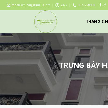
Skip
Mosieuthi.vn@gmail.com
24/7
0877228383
to
content
TRANG C
TRƯNG BÀY HÀ