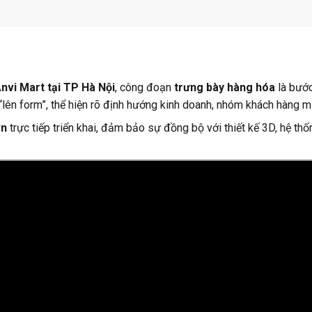
Anvi Mart tại TP Hà Nội
, công đoạn
trưng bày hàng hóa
là bước
“lên form”, thể hiện rõ định hướng kinh doanh, nhóm khách hàng m
vn
trực tiếp triển khai, đảm bảo sự đồng bộ với thiết kế 3D, hệ t