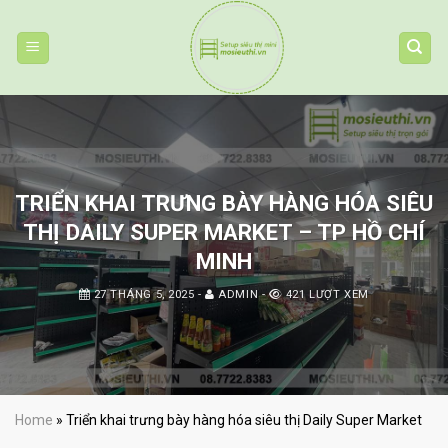
Skip
to
content
TRIỂN KHAI TRƯNG BÀY HÀNG HÓA SIÊU
THỊ DAILY SUPER MARKET – TP HỒ CHÍ
MINH
27 THÁNG 5, 2025
-
ADMIN
-
421 LƯỢT XEM
Home
»
Triển khai trưng bày hàng hóa siêu thị Daily Super Market