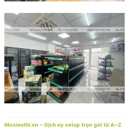
Mosieuthi.vn – Dịch vụ setup trọn gói từ A–Z