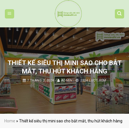
Skip
to
content
THIẾT KẾ SIÊU THỊ MINI SAO CHO BẮT
MẮT, THU HÚT KHÁCH HÀNG
7 THÁNG 2, 2024
-
ADMIN
-
2224 LƯỢT XEM
Home
»
Thiết kế siêu thị mini sao cho bắt mắt, thu hút khách hàng