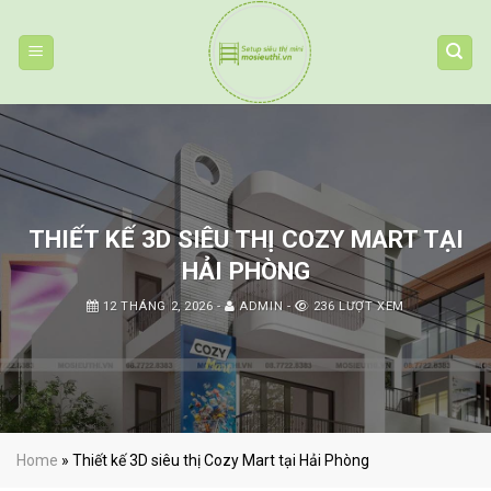
Skip
to
content
THIẾT KẾ 3D SIÊU THỊ COZY MART TẠI
HẢI PHÒNG
12 THÁNG 2, 2026
-
ADMIN
-
236 LƯỢT XEM
Home
»
Thiết kế 3D siêu thị Cozy Mart tại Hải Phòng