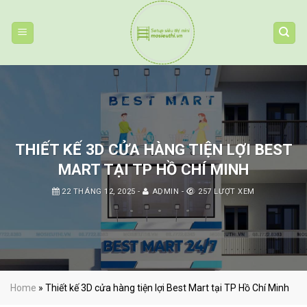
Skip
to
content
THIẾT KẾ 3D CỬA HÀNG TIỆN LỢI BEST
MART TẠI TP HỒ CHÍ MINH
22 THÁNG 12, 2025
-
ADMIN
-
257 LƯỢT XEM
Home
»
Thiết kế 3D cửa hàng tiện lợi Best Mart tại TP Hồ Chí Minh