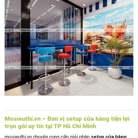
Mosieuthi.vn – Đơn vị setup cửa hàng tiện lợi
trọn gói uy tín tại TP Hồ Chí Minh
mosieuthi.vn chuyên cung cấp giải pháp
setup cửa hàng