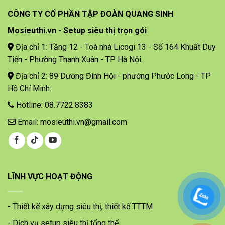
CÔNG TY CỔ PHẦN TẬP ĐOÀN QUANG SINH
Mosieuthi.vn - Setup siêu thị trọn gói
Địa chỉ 1: Tầng 12 - Toà nhà Licogi 13 - Số 164 Khuất Duy
Tiến - Phường Thanh Xuân - TP Hà Nội.
Địa chỉ 2: 89 Dương Đình Hội - phường Phước Long - TP
Hồ Chí Minh.
Hotline: 08.7722.8383
Email: mosieuthi.vn@gmail.com
LĨNH VỰC HOẠT ĐỘNG
- Thiết kế xây dựng siêu thị, thiết kế TTTM
- Dịch vụ setup siêu thị tổng thể