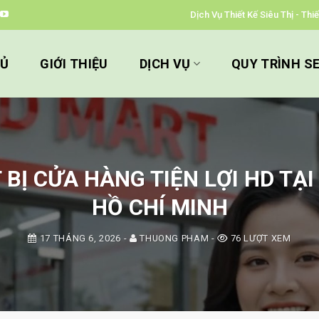
Dịch Vụ Thiết Kế Siêu Thị - Th
HỦ
GIỚI THIỆU
DỊCH VỤ
QUY TRÌNH S
T BỊ CỬA HÀNG TIỆN LỢI HD TẠ
HỒ CHÍ MINH
17 THÁNG 6, 2026
-
THUONG PHAM
-
76 LƯỢT XEM