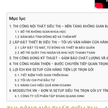
Mục lục
THI CÔNG NỘI THẤT SIÊU THỊ – NỀN TẢNG KHÔNG GIAN 
BỐ TRÍ KHÔNG GIAN KHOA HỌC
ĐẢM BẢO TÍNH ĐỒNG BỘ VÀ THẨM MỸ
LẮP ĐẶT THIẾT BỊ SIÊU THỊ – TỐI ƯU VẬN HÀNH CỬA HÀN
LẮP ĐẶT TỦ MÁT, TỦ ĐÔNG VÀ THIẾT BỊ BẢO QUẢN
BỐ TRÍ QUẦY THU NGÂN VÀ KHU VỰC THANH TOÁN
THI CÔNG ĐÚNG KỸ THUẬT – ĐẢM BẢO CHẤT LƯỢNG VÀ 
THI CÔNG HOÀN THIỆN – BƯỚC CHUYỂN TIẾP QUAN TRỌN
LỢI ÍCH KHI SETUP CỬA HÀNG TIỆN LỢI TRỌN GÓI
TIẾT KIỆM THỜI GIAN TRIỂN KHAI
TỐI ƯU CHI PHÍ ĐẦU TƯ
NÂNG CAO HIỆU QUẢ KINH DOANH
MOSIEUTHI.VN – ĐƠN VỊ SETUP SIÊU THỊ TRỌN GÓI UY TÍN
CÔNG TY CỔ PHẦN TẬP ĐOÀN QUANG SINH