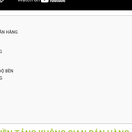
BÁN HÀNG
G
ĐỘ BỀN
G