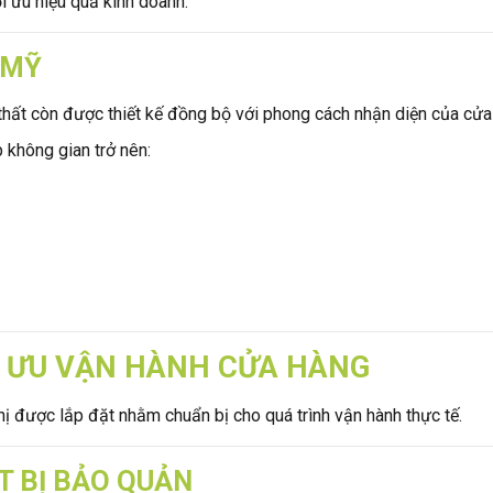
i ưu hiệu quả kinh doanh.
 MỸ
thất còn được thiết kế đồng bộ với phong cách nhận diện của cửa
 không gian trở nên:
TỐI ƯU VẬN HÀNH CỬA HÀNG
thị được lắp đặt nhằm chuẩn bị cho quá trình vận hành thực tế.
T BỊ BẢO QUẢN