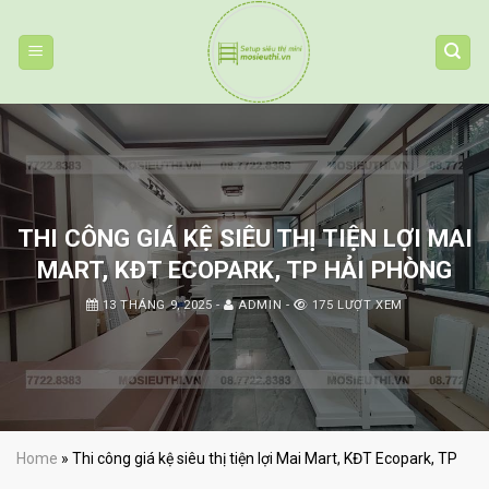
Skip
to
content
THI CÔNG GIÁ KỆ SIÊU THỊ TIỆN LỢI MAI
MART, KĐT ECOPARK, TP HẢI PHÒNG
13 THÁNG 9, 2025
-
ADMIN
-
175 LƯỢT XEM
Home
»
Thi công giá kệ siêu thị tiện lợi Mai Mart, KĐT Ecopark, TP