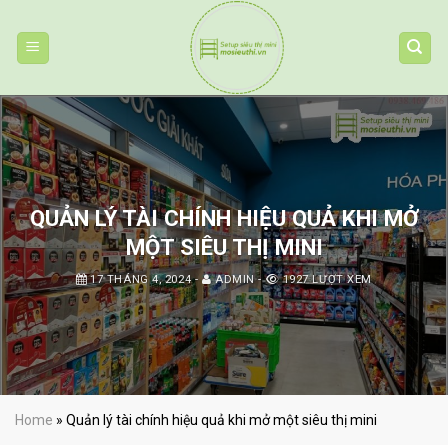
Skip
to
content
QUẢN LÝ TÀI CHÍNH HIỆU QUẢ KHI MỞ
MỘT SIÊU THỊ MINI
17 THÁNG 4, 2024
-
ADMIN
-
1927 LƯỢT XEM
Home
»
Quản lý tài chính hiệu quả khi mở một siêu thị mini