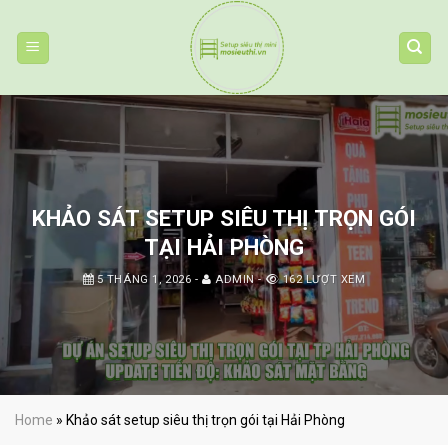
Skip
to
content
KHẢO SÁT SETUP SIÊU THỊ TRỌN GÓI
TẠI HẢI PHÒNG
5 THÁNG 1, 2026
-
ADMIN
-
162 LƯỢT XEM
Home
»
Khảo sát setup siêu thị trọn gói tại Hải Phòng