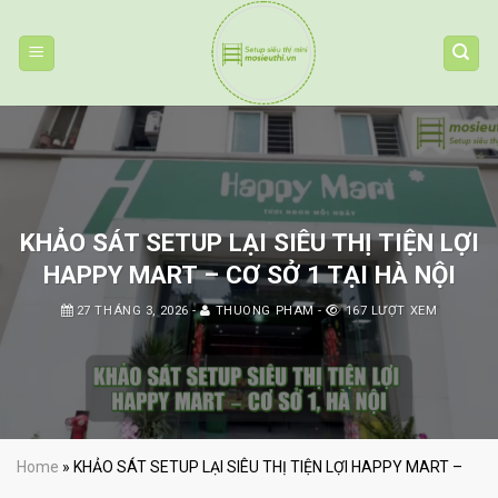
Skip
to
content
KHẢO SÁT SETUP LẠI SIÊU THỊ TIỆN LỢI
HAPPY MART – CƠ SỞ 1 TẠI HÀ NỘI
27 THÁNG 3, 2026
-
THUONG PHAM
-
167 LƯỢT XEM
Home
»
KHẢO SÁT SETUP LẠI SIÊU THỊ TIỆN LỢI HAPPY MART –