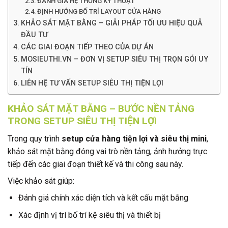
ĐÁNH GIÁ HỆ THỐNG KỸ THUẬT
ĐỊNH HƯỚNG BỐ TRÍ LAYOUT CỬA HÀNG
KHẢO SÁT MẶT BẰNG – GIẢI PHÁP TỐI ƯU HIỆU QUẢ
ĐẦU TƯ
CÁC GIAI ĐOẠN TIẾP THEO CỦA DỰ ÁN
MOSIEUTHI.VN – ĐƠN VỊ SETUP SIÊU THỊ TRỌN GÓI UY
TÍN
LIÊN HỆ TƯ VẤN SETUP SIÊU THỊ TIỆN LỢI
KHẢO SÁT MẶT BẰNG – BƯỚC NỀN TẢNG
TRONG SETUP SIÊU THỊ TIỆN LỢI
Trong quy trình
setup cửa hàng tiện lợi và siêu thị mini
,
khảo sát mặt bằng đóng vai trò nền tảng, ảnh hưởng trực
tiếp đến các giai đoạn thiết kế và thi công sau này.
Việc khảo sát giúp:
Đánh giá chính xác diện tích và kết cấu mặt bằng
Xác định vị trí bố trí kệ siêu thị và thiết bị