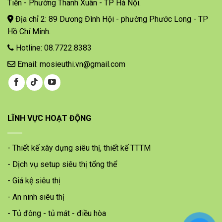
Tiến - Phường Thanh Xuân - TP Hà Nội.
Địa chỉ 2: 89 Dương Đình Hội - phường Phước Long - TP
Hồ Chí Minh.
Hotline: 08.7722.8383
Email: mosieuthi.vn@gmail.com
LĨNH VỰC HOẠT ĐỘNG
- Thiết kế xây dựng siêu thị, thiết kế TTTM
- Dịch vụ setup siêu thị tổng thể
- Giá kệ siêu thị
- An ninh siêu thị
- Tủ đông - tủ mát - điều hòa