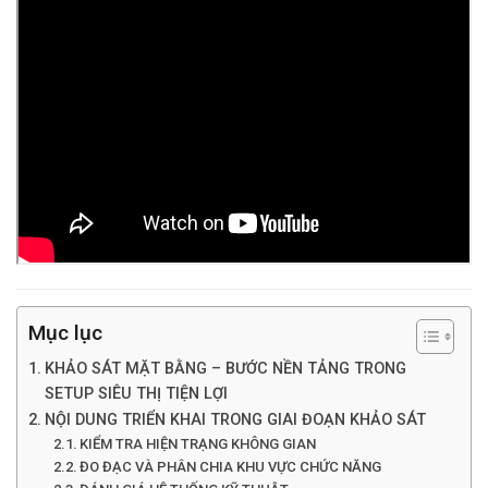
Mục lục
KHẢO SÁT MẶT BẰNG – BƯỚC NỀN TẢNG TRONG
SETUP SIÊU THỊ TIỆN LỢI
NỘI DUNG TRIỂN KHAI TRONG GIAI ĐOẠN KHẢO SÁT
KIỂM TRA HIỆN TRẠNG KHÔNG GIAN
ĐO ĐẠC VÀ PHÂN CHIA KHU VỰC CHỨC NĂNG