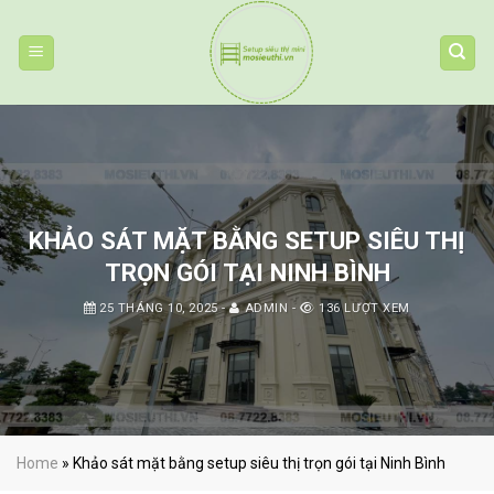
Skip
to
content
KHẢO SÁT MẶT BẰNG SETUP SIÊU THỊ
TRỌN GÓI TẠI NINH BÌNH
25 THÁNG 10, 2025
-
ADMIN
-
136 LƯỢT XEM
Home
»
Khảo sát mặt bằng setup siêu thị trọn gói tại Ninh Bình