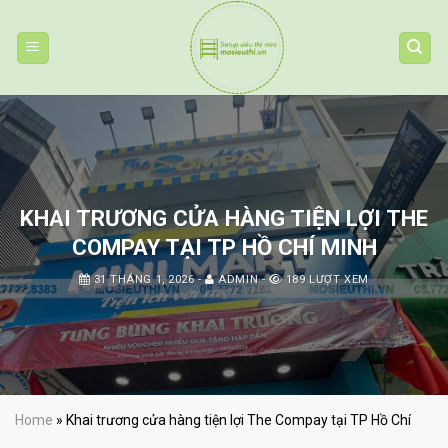
Skip
to
content
KHAI TRƯƠNG CỬA HÀNG TIỆN LỢI THE
COMPAY TẠI TP HỒ CHÍ MINH
31 THÁNG 1, 2026
-
ADMIN
-
189 LƯỢT XEM
Home
»
Khai trương cửa hàng tiện lợi The Compay tại TP Hồ Chí