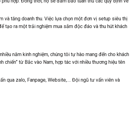
p phù hợp. Đồng thời, họ sẽ đảm bảo tuân thủ các quy định về
 và tăng doanh thu. Việc lựa chọn một đơn vị setup siêu thị
ị để tạo ra một trải nghiệm mua sắm độc đáo và thu hút khách
ới nhiều năm kinh nghiệm, chúng tôi tự hào mang đến cho khách
nh chiến” từ Bắc vào Nam, hợp tác với nhiều thương hiệu tên
vấn qua zalo, Fanpage, Website,…. Đội ngũ tư vấn viên và