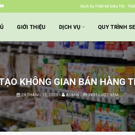
Dịch Vụ Thiết Kế Siêu Thị - Th
HỦ
GIỚI THIỆU
DỊCH VỤ
QUY TRÌNH S
Ị TẠO KHÔNG GIAN BÁN HÀNG 
29 THÁNG 12, 2023
-
ADMIN
-
2401 LƯỢT XEM