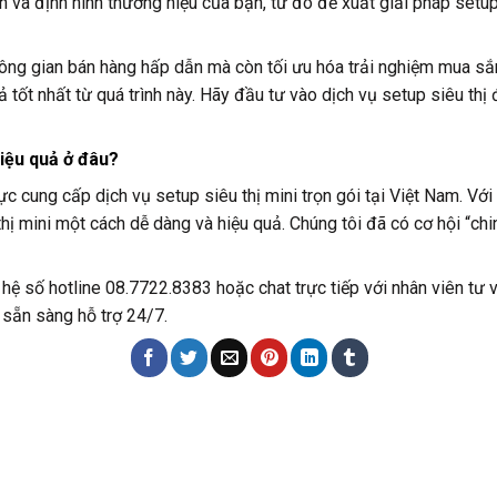
h và định hình thương hiệu của bạn, từ đó đề xuất giải pháp setu
hông gian bán hàng hấp dẫn mà còn tối ưu hóa trải nghiệm mua sắm
 tốt nhất từ quá trình này. Hãy đầu tư vào dịch vụ setup siêu th
iệu quả ở đâu?
ực cung cấp dịch vụ setup siêu thị mini trọn gói tại Việt Nam. V
hị mini một cách dễ dàng và hiệu quả. Chúng tôi đã có cơ hội “chi
 hệ số hotline 08.7722.8383 hoặc chat trực tiếp với nhân viên tư 
 sẵn sàng hỗ trợ 24/7.