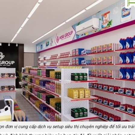
n đơn vị cung cấp dịch vụ setup siêu thị chuyên nghiệp để tối ưu trả