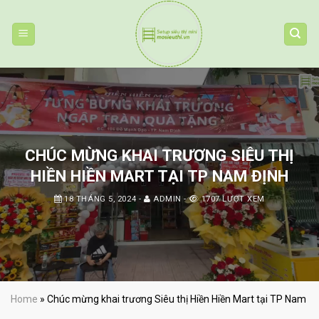
Skip
to
content
CHÚC MỪNG KHAI TRƯƠNG SIÊU THỊ
HIỀN HIỀN MART TẠI TP NAM ĐỊNH
18 THÁNG 5, 2024
-
ADMIN
-
1707 LƯỢT XEM
Home
»
Chúc mừng khai trương Siêu thị Hiền Hiền Mart tại TP Nam