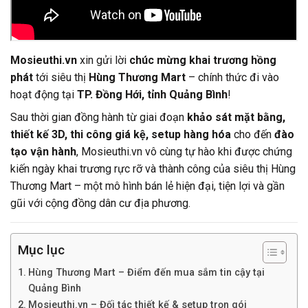
Mosieuthi.vn
xin gửi lời
chúc mừng khai trương hồng
phát
tới siêu thị
Hùng Thương Mart
– chính thức đi vào
hoạt động tại
TP. Đồng Hới, tỉnh Quảng Bình
!
Sau thời gian đồng hành từ giai đoạn
khảo sát mặt bằng,
thiết kế 3D, thi công giá kệ, setup hàng hóa
cho đến
đào
tạo vận hành
, Mosieuthi.vn vô cùng tự hào khi được chứng
kiến ngày khai trương rực rỡ và thành công của siêu thị Hùng
Thương Mart – một mô hình bán lẻ hiện đại, tiện lợi và gần
gũi với cộng đồng dân cư địa phương.
Mục lục
Hùng Thương Mart – Điểm đến mua sắm tin cậy tại
Quảng Bình
Mosieuthi.vn – Đối tác thiết kế & setup trọn gói