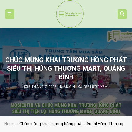
Skip
to
content
CHÚC MỪNG KHAI TRƯƠNG HỒNG PHÁT
SIÊU THỊ HÙNG THƯƠNG MART, QUẢNG
BÌNH
5 THÁNG 7, 2025
-
ADMIN
-
252 LƯỢT XEM
Home
»
Chúc mừng khai trương hồng phát siêu thị Hùng Thương