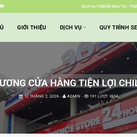
Dịch Vụ Thiết Kế Siêu Thị - Th
HỦ
GIỚI THIỆU
DỊCH VỤ
QUY TRÌNH S
ƠNG CỬA HÀNG TIỆN LỢI CHI
12 THÁNG 2, 2026
-
ADMIN
-
191 LƯỢT XEM