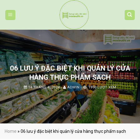
Skip
to
content
06 LƯU Ý ĐẶC BIỆT KHI QUẢN LÝ CỬA
HÀNG THỰC PHẨM SẠCH
14 THÁNG 4, 2024
-
ADMIN
-
1990 LƯỢT XEM
Home
»
06 lưu ý đặc biệt khi quản lý cửa hàng thực phẩm sạch